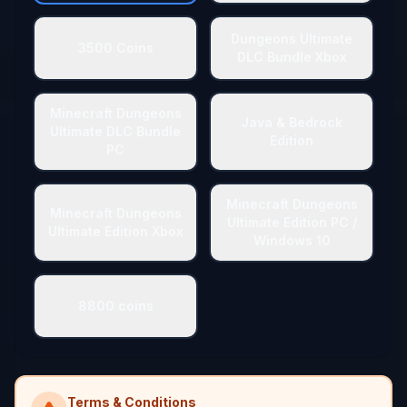
Dungeons Ultimate
3500 Coins
DLC Bundle Xbox
Minecraft Dungeons
Java & Bedrock
Ultimate DLC Bundle
Edition
PC
Minecraft Dungeons
Minecraft Dungeons
Ultimate Edition PC /
Ultimate Edition Xbox
Windows 10
8800 coins
Terms & Conditions