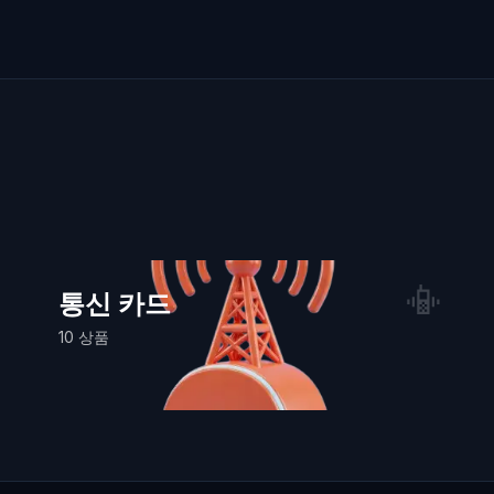
📳
통신 카드
10
상품