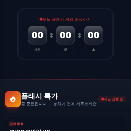
오늘 플래시 세일 종료까지
00
00
00
시간
분
초
플래시 특가
지금 진행 중
곧 종료됩니다 — 놓치기 전에 서두르세요!
US$0.03
절약
곧 품절
-
3
%