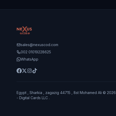
sales@nexuscod.com
002 01019228625
WhatsApp
Egypt , Sharkia , zagazig 44715 , 8st Mohamed Ali © 202
- Digital Cards LLC .