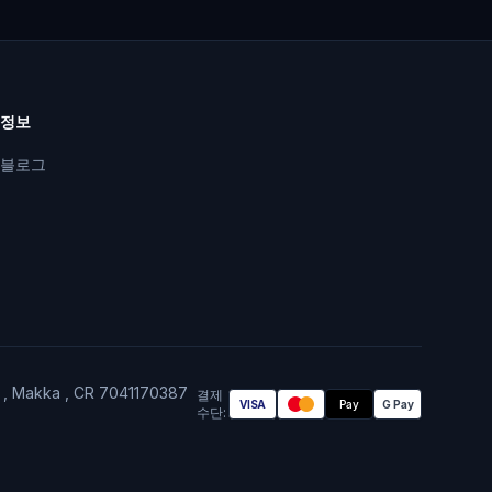
정보
블로그
A , Makka , CR 7041170387
결제
VISA
Pay
G Pay
수단
: