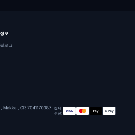
정보
블로그
A , Makka , CR 7041170387
결제
VISA
Pay
G Pay
수단
: