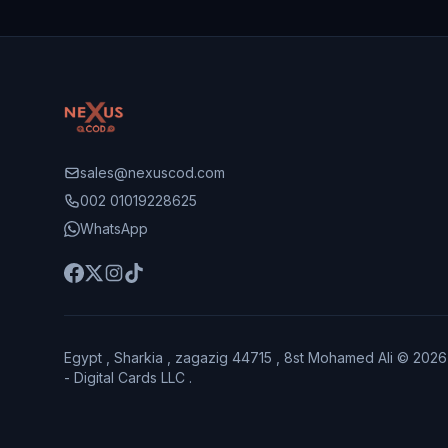
sales@nexuscod.com
002 01019228625
WhatsApp
Egypt , Sharkia , zagazig 44715 , 8st Mohamed Ali © 202
- Digital Cards LLC .