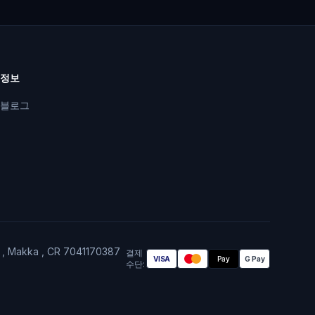
정보
블로그
A , Makka , CR 7041170387
결제
VISA
Pay
G Pay
수단
: