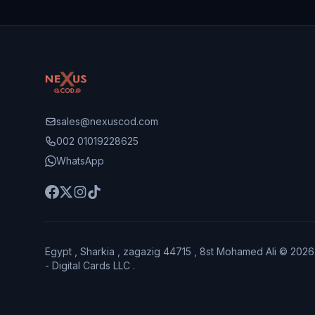
sales@nexuscod.com
002 01019228625
WhatsApp
Egypt , Sharkia , zagazig 44715 , 8st Mohamed Ali © 202
- Digital Cards LLC .