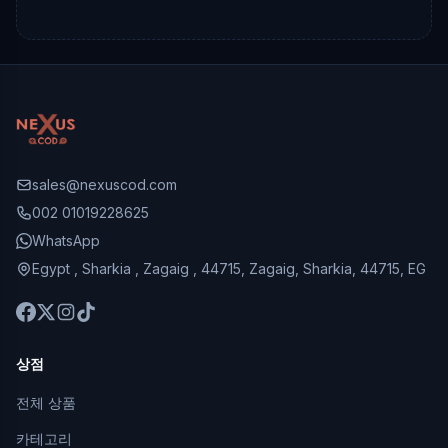
sales@nexuscod.com
002 01019228625
WhatsApp
Egypt , Sharkia , Zagaig , 44715, Zagaig, Sharkia, 44715, EG
상점
전체 상품
카테고리