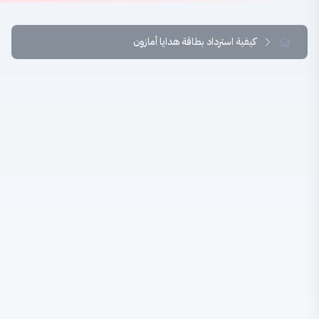
كيفية استرداد بطاقة هدايا أمازون
ما هو كود استرداد أمازون؟
كود استرداد أمازون هو رمز رقمي أو مادي يتيح لك
إضافة رصيد إلى حساب أمازون الخاص بك.
يمكنك استخدام رصيدك لـ:
التسوق من ملايين المنتجات
شراء عناصر رقمية
دفع الاشتراكات
كيفية استرداد كود أمازون؟