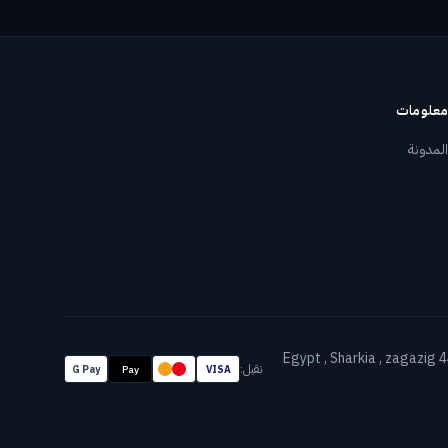
معلومات
المدونة
Egypt , Sharkia , zagazig
نقبل
:
G Pay
Pay
VISA