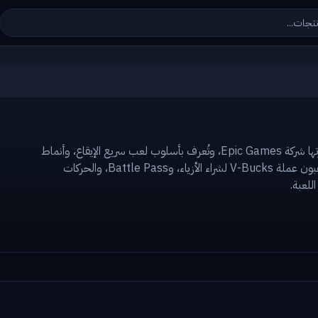
فورتنايت هي لعبة باتل رويال شهيرة عالميًا طورتها شركة Epic Games، وتُعرف بأسلوب لعب سريع الإيقاع، وأنماط
إبداعية، ومظاهر فريدة (skins). يستخدم اللاعبون عملة V-Bucks لشراء الأزياء، وBattle Pass، والحركات